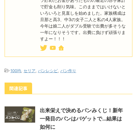
ツ貯めたお金があったものの最近の赤字家計
で貯金も削り気味。このままではいけないと
いろいろと見直しを始めました。家族構成は
旦那と高3、中3の女子二人と私の4人家族。
今年は娘二人がダブル受験で出費が多そうな
一年になりそうです。出費に負けず頑張りま
すよー！！！
-
100均
,
セリア
,
パンレシピ
,
パン作り
関連記事
出来栄えで決めるパンみくじ！新年
一発目のパンはバゲットで…結果は
如何に