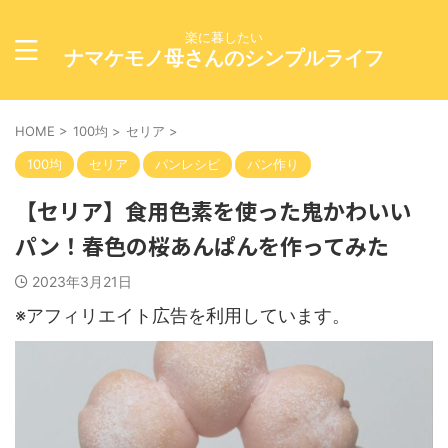
楽に暮したい
ナマケモノ母さんのシンプルライフ
HOME
>
100均
>
セリア
>
100均
セリア
パンレシピ
パン作り
【セリア】食用色素を使った鬼かわいい
パン！春色の桜あんぱんを作ってみた
2023年3月21日
※アフィリエイト広告を利用しています。